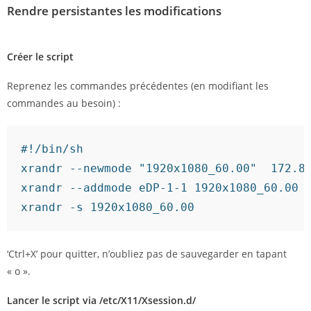
Rendre persistantes les modifications
Créer le script
Reprenez les commandes précédentes (en modifiant les
commandes au besoin) :
#!/bin/sh
xrandr 
--newmode
"1920x1080_60.00"
172.8
xrandr 
--addmode
 eDP-
1
-
1
 1920x1080_60.00

xrandr 
-s
 1920x1080_60.00
‘Ctrl+X’ pour quitter, n’oubliez pas de sauvegarder en tapant
« o ».
Lancer le script via /etc/X11/Xsession.d/