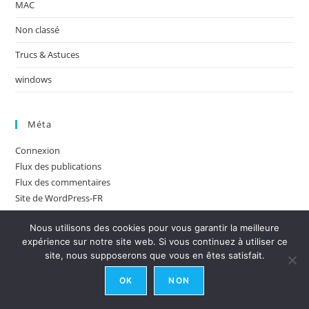
MAC
Non classé
Trucs & Astuces
windows
Méta
Connexion
Flux des publications
Flux des commentaires
Site de WordPress-FR
Nous utilisons des cookies pour vous garantir la meilleure
expérience sur notre site web. Si vous continuez à utiliser ce
site, nous supposerons que vous en êtes satisfait.
OK
NON
Copyright © 2026 -
CDenis.com