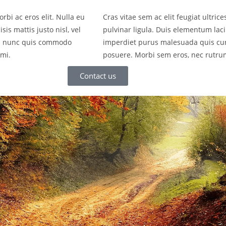
rbi ac eros elit. Nulla eu
Cras vitae sem ac elit feugiat ultric
is mattis justo nisl, vel
pulvinar ligula. Duis elementum lacin
im nunc quis commodo
imperdiet purus malesuada quis cu
 mi.
posuere. Morbi sem eros, nec rutru
Contact us